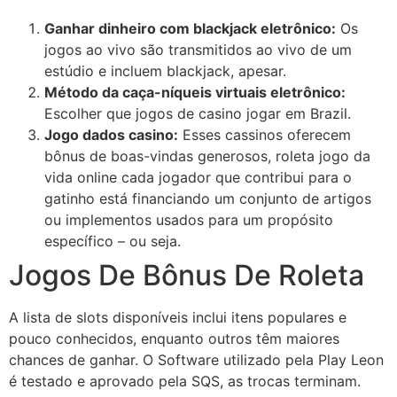
Ganhar dinheiro com blackjack eletrônico:
Os
jogos ao vivo são transmitidos ao vivo de um
estúdio e incluem blackjack, apesar.
Método da caça-níqueis virtuais eletrônico:
Escolher que jogos de casino jogar em Brazil.
Jogo dados casino:
Esses cassinos oferecem
bônus de boas-vindas generosos, roleta jogo da
vida online cada jogador que contribui para o
gatinho está financiando um conjunto de artigos
ou implementos usados para um propósito
específico – ou seja.
Jogos De Bônus De Roleta
A lista de slots disponíveis inclui itens populares e
pouco conhecidos, enquanto outros têm maiores
chances de ganhar. O Software utilizado pela Play Leon
é testado e aprovado pela SQS, as trocas terminam.