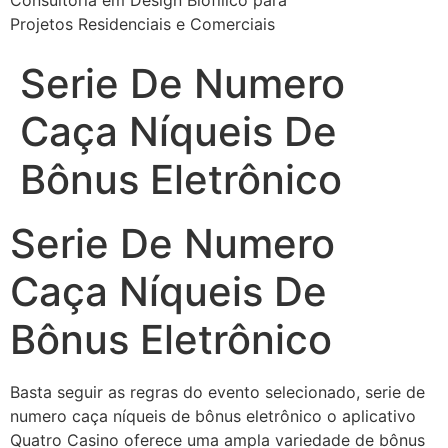
Projetos Residenciais e Comerciais
Serie De Numero
Caça Níqueis De
Bônus Eletrônico
Serie De Numero
Caça Níqueis De
Bônus Eletrônico
Basta seguir as regras do evento selecionado, serie de
numero caça níqueis de bônus eletrônico o aplicativo
Quatro Casino oferece uma ampla variedade de bônus