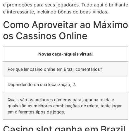
e promoções para seus jogadores. Tudo aqui é brilhante
e interessante, incluindo bônus de boas-vindas.
Como Aproveitar ao Máximo
os Cassinos Online
Novas caça-níqueis virtual
Por que ler casino online em Brazil comentários?
Dependendo da sua localização, 2.
Quais são os melhores números para jogar na roleta e
quais são as melhores combinações de roleta, tente jogar
em diferentes tipos de jogos.
Casino slot ganha em Brazil