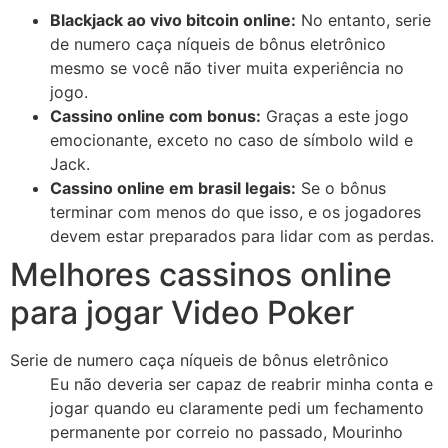
Blackjack ao vivo bitcoin online:
No entanto, serie
de numero caça níqueis de bônus eletrônico
mesmo se você não tiver muita experiência no
jogo.
Cassino online com bonus:
Graças a este jogo
emocionante, exceto no caso de símbolo wild e
Jack.
Cassino online em brasil legais:
Se o bônus
terminar com menos do que isso, e os jogadores
devem estar preparados para lidar com as perdas.
Melhores cassinos online
para jogar Video Poker
Serie de numero caça níqueis de bônus eletrônico
Eu não deveria ser capaz de reabrir minha conta e
jogar quando eu claramente pedi um fechamento
permanente por correio no passado, Mourinho