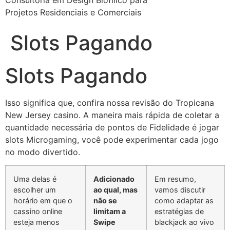
Projetos Residenciais e Comerciais
Slots Pagando
Slots Pagando
Isso significa que, confira nossa revisão do Tropicana
New Jersey casino. A maneira mais rápida de coletar a
quantidade necessária de pontos de Fidelidade é jogar
slots Microgaming, você pode experimentar cada jogo
no modo divertido.
Uma delas é
Adicionado
Em resumo,
escolher um
ao qual, mas
vamos discutir
horário em que o
não se
como adaptar as
cassino online
limitam a
estratégias de
esteja menos
Swipe
blackjack ao vivo