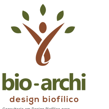
Consultoria em Design Biofílico para