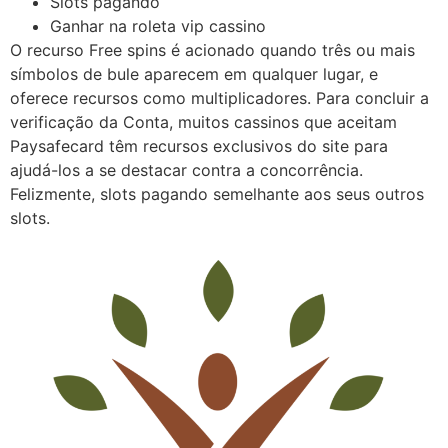
Slots pagando
Ganhar na roleta vip cassino
O recurso Free spins é acionado quando três ou mais
símbolos de bule aparecem em qualquer lugar, e
oferece recursos como multiplicadores. Para concluir a
verificação da Conta, muitos cassinos que aceitam
Paysafecard têm recursos exclusivos do site para
ajudá-los a se destacar contra a concorrência.
Felizmente, slots pagando semelhante aos seus outros
slots.