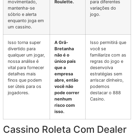
movimentado,
Roulette.
para diferentes
mantenha-se
variações do
sóbrio e alerta
jogo.
enquanto joga em
um cassino.
Isso torna super
A Grã-
Isso permitirá que
divertido para
Bretanha
você se
qualquer um jogar,
não é o
familiarize com as
nossa análise é
único país
regras do jogo e
vital para fornecer
que a
desenvolva
detalhes mais
empresa
estratégias sem
finos que podem
abre, então
arriscar dinheiro,
ser úteis para os
você não
podemos
jogadores.
pode correr
destacar o 888
nenhum
Casino.
risco com
isso.
Cassino Roleta Com Dealer