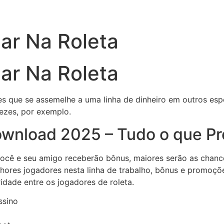
ar Na Roleta
ar Na Roleta
s que se assemelhe a uma linha de dinheiro em outros espo
ezes, por exemplo.
wnload 2025 – Tudo o que Pr
você e seu amigo receberão bônus, maiores serão as chance
ores jogadores nesta linha de trabalho, bônus e promoções
idade entre os jogadores de roleta.
ssino