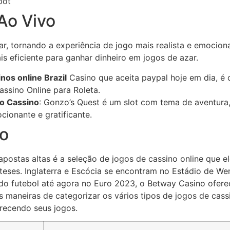
pot
Ao Vivo
ar, tornando a experiência de jogo mais realista e emocion
s eficiente para ganhar dinheiro em jogos de azar.
os online Brazil
Casino que aceita paypal hoje em dia, é c
assino Online para Roleta.
Do Cassino
: Gonzo’s Quest é um slot com tema de aventura
ionante e gratificante.
go
postas altas é a seleção de jogos de cassino online que e
teses. Inglaterra e Escócia se encontram no Estádio de We
 do futebol até agora no Euro 2023, o Betway Casino ofe
s maneiras de categorizar os vários tipos de jogos de cas
erecendo seus jogos.