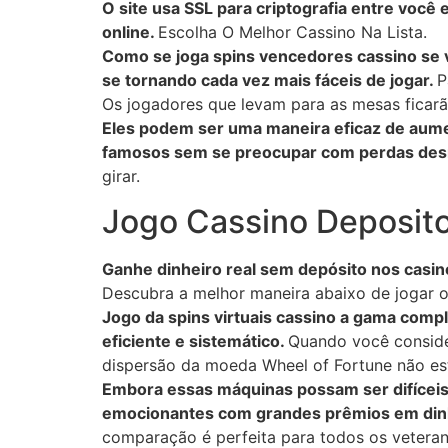
O site usa SSL para criptografia entre você
online.
Escolha O Melhor Cassino Na Lista.
Como se joga spins vencedores cassino se v
se tornando cada vez mais fáceis de jogar.
P
Os jogadores que levam para as mesas ficarão 
Eles podem ser uma maneira eficaz de aumen
famosos sem se preocupar com perdas des
girar.
Jogo Cassino Deposito
Ganhe dinheiro real sem depósito nos casino
Descubra a melhor maneira abaixo de jogar o
Jogo da spins virtuais cassino a gama comp
eficiente e sistemático.
Quando você conside
dispersão da moeda Wheel of Fortune não est
Embora essas máquinas possam ser difíceis
emocionantes com grandes prêmios em din
comparação é perfeita para todos os vetera