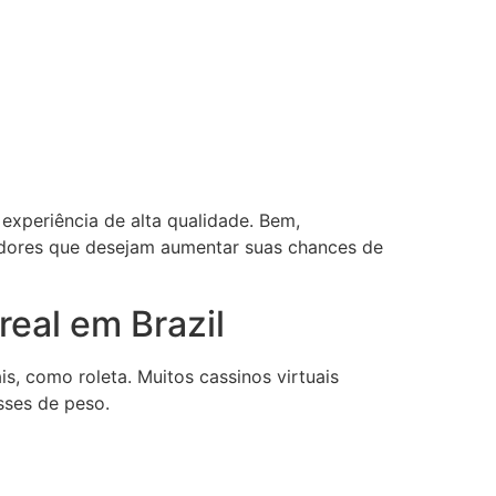
experiência de alta qualidade. Bem,
gadores que desejam aumentar suas chances de
real em Brazil
, como roleta. Muitos cassinos virtuais
sses de peso.