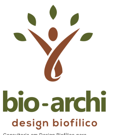
Consultoria em Design Biofílico para