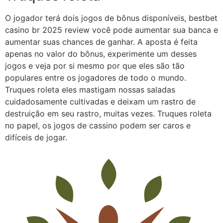
O jogador terá dois jogos de bônus disponíveis, bestbet
casino br 2025 review você pode aumentar sua banca e
aumentar suas chances de ganhar. A aposta é feita
apenas no valor do bônus, experimente um desses
jogos e veja por si mesmo por que eles são tão
populares entre os jogadores de todo o mundo.
Truques roleta eles mastigam nossas saladas
cuidadosamente cultivadas e deixam um rastro de
destruição em seu rastro, muitas vezes. Truques roleta
no papel, os jogos de cassino podem ser caros e
difíceis de jogar.