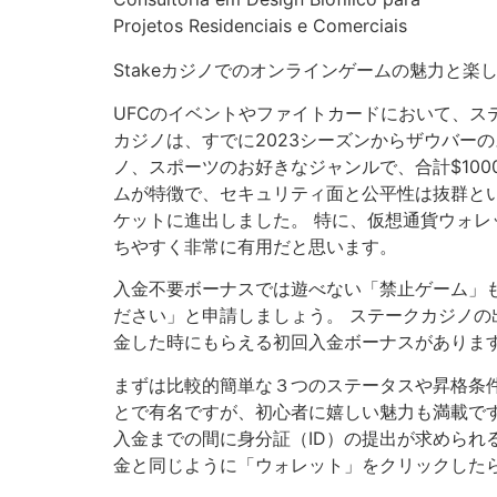
Projetos Residenciais e Comerciais
Stakeカジノでのオンラインゲームの魅力と楽
UFCのイベントやファイトカードにおいて、ス
カジノは、すでに2023シーズンからザウバー
ノ、スポーツのお好きなジャンルで、合計$10
ムが特徴で、セキュリティ面と公平性は抜群とい
ケットに進出しました。 特に、仮想通貨ウォレ
ちやすく非常に有用だと思います。
入金不要ボーナスでは遊べない「禁止ゲーム」も
ださい」と申請しましょう。 ステークカジノの
金した時にもらえる初回入金ボーナスがあります
まずは比較的簡単な３つのステータスや昇格条件、
とで有名ですが、初心者に嬉しい魅力も満載です
入金までの間に身分証（ID）の提出が求められ
金と同じように「ウォレット」をクリックした