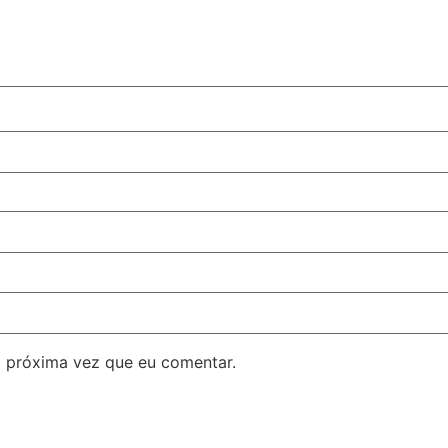
 próxima vez que eu comentar.