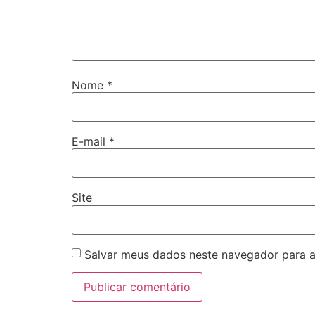
Nome
*
E-mail
*
Site
Salvar meus dados neste navegador para a