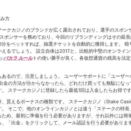
しみ方
テークカジノのブランドが広く露出されており、選手のスポン
のスポンサーを務めており、今回のリブランディングはその延長
00分をベットすれば、抽選チケットを自動的に獲得します。 
えるでしょう。 設立自体は2017と、比較的中堅のオンライン
ッ
バカラ ルール
トの使い勝手が良く、各仮想通貨の残高を法定
あるので、注意しましょう。 ユーザーサポートに「ユーザー名
出金の方法が分からなかったら、どれだけ買っても無駄になっ
。 ステークカジノに登録したら最低1回は入金したらお得で
貰えるボーナスの種類です。 ステークカジノ（Stake Cas
。 そこで、他のオンラインカジノとは違う「ステークの特長
るため、最初に準備を行う必要がありますが、それ以外には簡
ら、「出金」をクリックして、メール認証を行う必要がありま