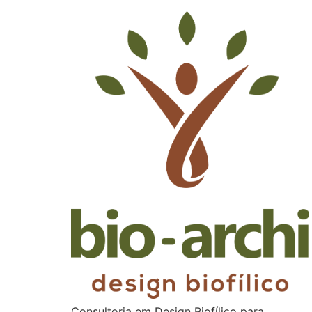
Consultoria em Design Biofílico para