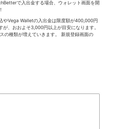
MuchBetterで入出金する場合、ウォレット画面を開
！
a Walletの入出金は限度額が400,000円
が、おおよそ3,000円以上が目安になります。
スの種類が増えていきます。 新規登録画面の