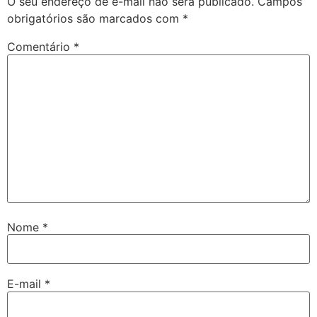
O seu endereço de e-mail não será publicado.
Campos
obrigatórios são marcados com
*
Comentário
*
Nome
*
E-mail
*