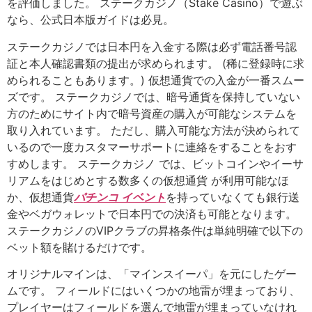
を評価しました。 ステークカジノ（Stake Casino）で遊ぶ
なら、公式日本版ガイドは必見。
ステークカジノでは日本円を入金する際は必ず電話番号認
証と本人確認書類の提出が求められます。 (稀に登録時に求
められることもあります。) 仮想通貨での入金が一番スムー
ズです。 ステークカジノでは、暗号通貨を保持していない
方のためにサイト内で暗号資産の購入が可能なシステムを
取り入れています。 ただし、購入可能な方法が決められて
いるので一度カスタマーサポートに連絡をすることをおす
すめします。 ステークカジノ では、ビットコインやイーサ
リアムをはじめとする数多くの仮想通貨 が利用可能なほ
か、仮想通貨
パチンコ イベント
を持っていなくても銀行送
金やベガウォレットで日本円での決済も可能となります。
ステークカジノのVIPクラブの昇格条件は単純明確で以下の
ベット額を賭けるだけです。
オリジナルマインは、「マインスイーパ」を元にしたゲー
ムです。 フィールドにはいくつかの地雷が埋まっており、
プレイヤーはフィールドを選んで地雷が埋まっていなけれ