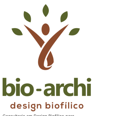
Consultoria em Design Biofílico para