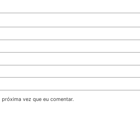
 próxima vez que eu comentar.