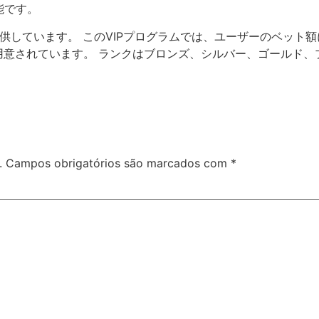
能です。
提供しています。 このVIPプログラムでは、ユーザーのベット
が用意されています。 ランクはブロンズ、シルバー、ゴールド
.
Campos obrigatórios são marcados com
*