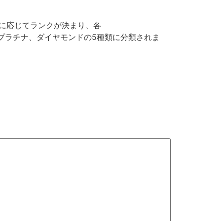
額に応じてランクが決まり、各
、プラチナ、ダイヤモンドの5種類に分類されま