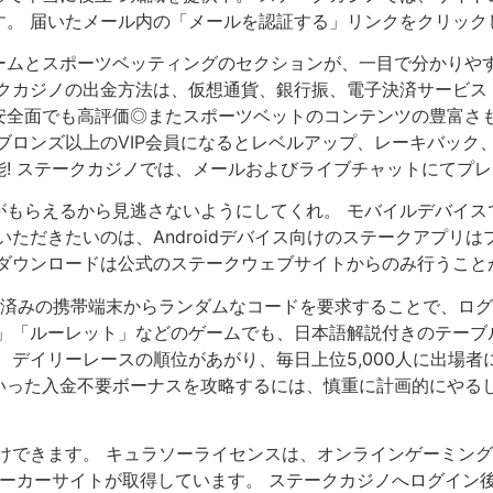
す。 届いたメール内の「メールを認証する」リンクをクリック
ームとスポーツベッティングのセクションが、一目で分かりや
クカジノの出金方法は、仮想通貨、銀行振、電子決済サービス 
安全面でも高評価◎またスポーツベットのコンテンツの豊富さも
ブロンズ以上のVIP会員になるとレベルアップ、レーキバック
! ステークカジノでは、メールおよびライブチャットにてプ
がもらえるから見逃さないようにしてくれ。 モバイルデバイス
いただきたいのは、Androidデバイス向けのステークアプリ
 ダウンロードは公式のステークウェブサイトからのみ行うこと
ク済みの携帯端末からランダムなコードを要求することで、ロ
ク」「ルーレット」などのゲームでも、日本語解説付きのテーブ
、デイリーレースの順位があがり、毎日上位5,000人に出場者
いった入金不要ボーナスを攻略するには、慎重に計画的にやるし
山分けできます。 キュラソーライセンスは、オンラインゲーミ
メーカーサイトが取得しています。 ステークカジノへログイン