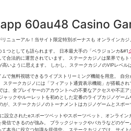
g app 60au48 Casino G
がリニューアル！当サイト限定特別ボーナスも オンラインカジ
１つとしても語られます。 日本最大手の「ベラジョンカ&#1
て合法的に運営されています。 ステークカジノは業界でもト
ルが高いように思えます。 しかし、ステークカジノのVIPレベ
イムで無料視聴できるライブストリーミング機能を用意。 自分
。 ステークカジノには「フィアット通貨表示機能」が搭載され
ノでは、全プレイヤーのアカウントへの不要なアクセスや不正ア
クジャックやルーレットを初めとした定番のライブカジノゲーム
なのが、ステークカジノのトーナメントはカジノゲームとスポー
2021年に設立されたeスポーツベットやスポーツベット、オンラ
を発信できるのが強み。 ブラックジャックやバカラなどのゲー
て本当に役立つ知識を提供中。 ステークカジノでは、サイトの運